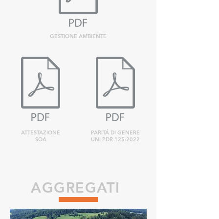
GESTIONE AMBIENTE
ATTESTAZIONE
PARITÁ DI GENERE
SOA
UNI PDR 125:2022
AGGREGATI