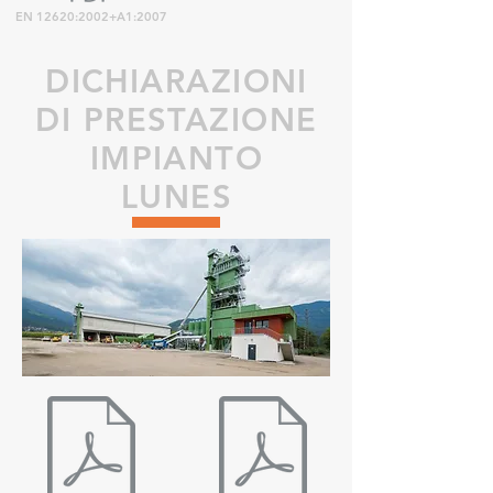
EN 12620:2002+A1:2007
DICHIARAZIONI
DI PRESTAZIONE
IMPIANTO
LUNES